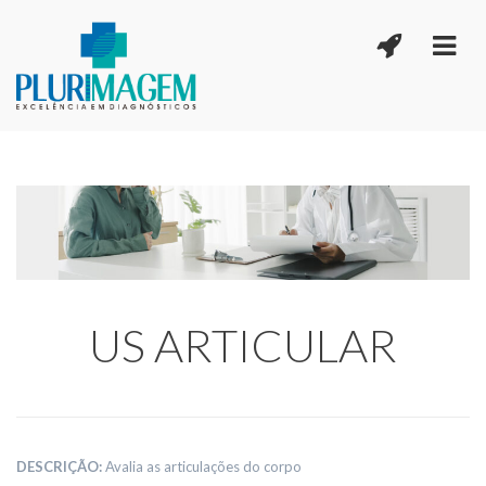
US ARTICULAR
DESCRIÇÃO:
Avalia as articulações do corpo