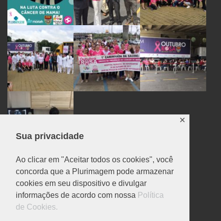
✕
Sua privacidade
Ao clicar em "Aceitar todos os cookies", você
concorda que a Plurimagem pode armazenar
cookies em seu dispositivo e divulgar
POLITICA DE PRIVACIDADE
informações de acordo com nossa
Política
de Cookies.
Politica de privacidade
Ferramentas de privacidade