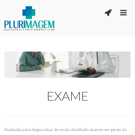
EXAME
Realizada para diagnosticar de modo detalhado exames em gerais do